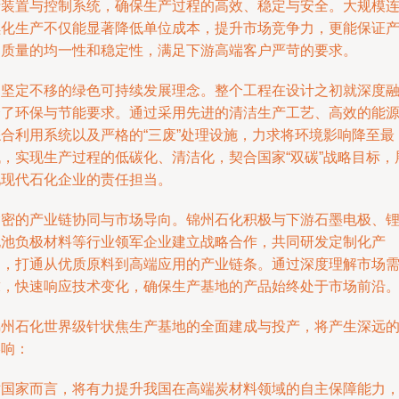
产装置与控制系统，确保生产过程的高效、稳定与安全。大规模
续化生产不仅能显著降低单位成本，提升市场竞争力，更能保证
品质量的均一性和稳定性，满足下游高端客户严苛的要求。
是坚定不移的绿色可持续发展理念。整个工程在设计之初就深度
合了环保与节能要求。通过采用先进的清洁生产工艺、高效的能
综合利用系统以及严格的“三废”处理设施，力求将环境影响降至最
低，实现生产过程的低碳化、清洁化，契合国家“双碳”战略目标，
现现代石化企业的责任担当。
紧密的产业链协同与市场导向。锦州石化积极与下游石墨电极、
电池负极材料等行业领军企业建立战略合作，共同研发定制化产
品，打通从优质原料到高端应用的产业链条。通过深度理解市场
求，快速响应技术变化，确保生产基地的产品始终处于市场前沿
锦州石化世界级针状焦生产基地的全面建成与投产，将产生深远
影响：
对国家而言，将有力提升我国在高端炭材料领域的自主保障能力