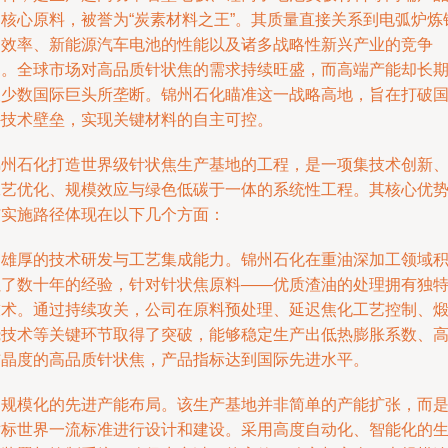
的核心原料，被誉为“炭素材料之王”。其质量直接关系到电弧炉炼
的效率、新能源汽车电池的性能以及诸多战略性新兴产业的竞争
力。全球市场对高品质针状焦的需求持续旺盛，而高端产能却长
被少数国际巨头所垄断。锦州石化瞄准这一战略高地，旨在打破
外技术壁垒，实现关键材料的自主可控。
锦州石化打造世界级针状焦生产基地的工程，是一项集技术创新
工艺优化、规模效应与绿色低碳于一体的系统性工程。其核心优
与实施路径体现在以下几个方面：
是雄厚的技术研发与工艺集成能力。锦州石化在重油深加工领域
累了数十年的经验，针对针状焦原料——优质渣油的处理拥有独
技术。通过持续攻关，公司在原料预处理、延迟焦化工艺控制、
烧技术等关键环节取得了突破，能够稳定生产出低热膨胀系数、
结晶度的高品质针状焦，产品指标达到国际先进水平。
是规模化的先进产能布局。该生产基地并非简单的产能扩张，而
对标世界一流标准进行设计和建设。采用高度自动化、智能化的