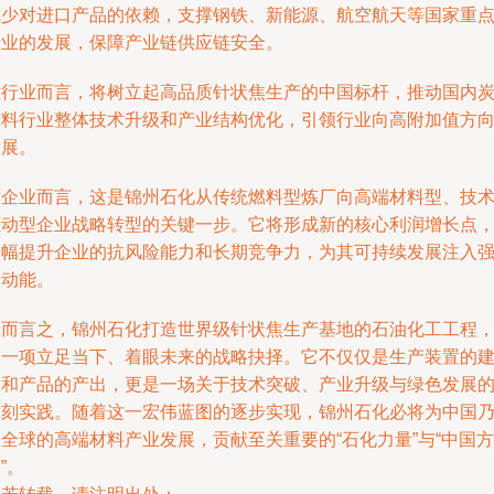
减少对进口产品的依赖，支撑钢铁、新能源、航空航天等国家重
产业的发展，保障产业链供应链安全。
对行业而言，将树立起高品质针状焦生产的中国标杆，推动国内
材料行业整体技术升级和产业结构优化，引领行业向高附加值方
发展。
对企业而言，这是锦州石化从传统燃料型炼厂向高端材料型、技
驱动型企业战略转型的关键一步。它将形成新的核心利润增长点
大幅提升企业的抗风险能力和长期竞争力，为其可持续发展注入
劲动能。
总而言之，锦州石化打造世界级针状焦生产基地的石油化工工程
是一项立足当下、着眼未来的战略抉择。它不仅仅是生产装置的
设和产品的产出，更是一场关于技术突破、产业升级与绿色发展
深刻实践。随着这一宏伟蓝图的逐步实现，锦州石化必将为中国
全球的高端材料产业发展，贡献至关重要的“石化力量”与“中国方
”。