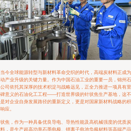
在当今全球能源转型与新材料革命交织的时代，高端炭材料正成
驱动产业升级的关键力量。作为中国石油工业的重要一员，锦州
化公司依托其深厚的技术积淀与战略远见，正全力推进一项具有
程碑意义的石油化工工程——打造世界级的针状焦生产基地，这
仅是对企业自身发展路径的重新定义，更是对国家新材料战略的
极响应。
针状焦，作为一种具备优良导电、导热性能及高机械强度的优质
材料，是生产超高功率石墨电极、锂离子电池负极材料等高端产