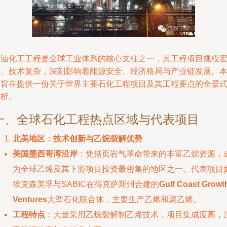
石油化工工程是全球工业体系的核心支柱之一，其工程项目规模
大、技术复杂，深刻影响着能源安全、经济格局与产业链发展。
文旨在提供一份关于世界主要石化工程项目及其工程要点的全景
解析。
一、全球石化工程热点区域与代表项目
北美地区：技术创新与乙烷裂解优势
美国墨西哥湾沿岸
：凭借页岩气革命带来的丰富乙烷资源，
为全球乙烯及其下游项目投资最密集的地区之一。代表项目
埃克森美孚与SABIC在得克萨斯州合建的
Gulf Coast Growt
Ventures
大型石化联合体，主要生产乙烯和聚乙烯。
工程特点
：大量采用乙烷裂解制乙烯技术，项目集成度高，