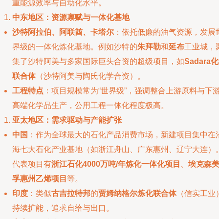
重能源效率与自动化水平。
中东地区：资源禀赋与一体化基地
沙特阿拉伯、阿联酋、卡塔尔
：依托低廉的油气资源，发展
界级的一体化炼化基地。例如沙特的
朱拜勒
和
延布
工业城，
集了沙特阿美与多家国际巨头合资的超级项目，如
Sadara
联合体
（沙特阿美与陶氏化学合资）。
工程特点
：项目规模常为“世界级”，强调整合上游原料与下
高端化学品生产，公用工程一体化程度极高。
亚太地区：需求驱动与产能扩张
中国
：作为全球最大的石化产品消费市场，新建项目集中在
海七大石化产业基地（如浙江舟山、广东惠州、辽宁大连）
代表项目有
浙江石化4000万吨/年炼化一体化项目
、
埃克森
孚惠州乙烯项目
等。
印度
：类似
古吉拉特邦
的
贾姆纳格尔炼化联合体
（信实工业
持续扩能，追求自给与出口。