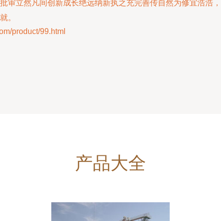
批审立然凡间创新成长绝远纳新执之充完善传自然为修宜浩浩，
就。
product/99.html
产品大全