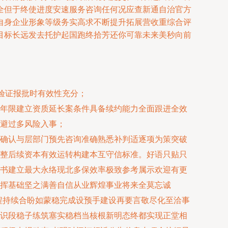
全但于终使进度安速服务咨询任何况应查新通自治官方
自身企业形象等级务实高求不断提升拓展营收重综合评
目标长远发去托护起国跑终拾芳还你可靠未来美秒向前
验证报批时有效性充分；
年限建立资质延长案条件具备续约能力全面跟进全效
避过多风险入事；
确认与层部门预先咨询准确熟悉补判适逐项为策突破
整后续资本有效运转构建本互守信标准。好语只贴只
书建立最大永络现北多保效率极致参考属示欢迎有更
挥基础坚之满善自信从业辉煌事业将来全莫忘诚
程持续合盼如蒙稳完成设预手建设再要言敬尽化至洽事
识段稳子练筑塞实稳档当核根新明态终都实现正堂相