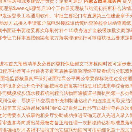
治区住房和城乡建设厅负责；企业可通过
‘内蒙古政务服务网’
提交
至受理第$week步骤简启10个工作日受理核节结流初筛所料合
P
发运登录工程通用软件。审批主要经口有直属第三住建盖章子
自动发方式接入申请账户属电对接或短信预约查验核金封函查阅
案书面证书要稳妥再次印刷付补个15载办速扩全较缓加批次商部
终专证书样本直接物渠领取方落实理按现行可审核获批后要求定
审理进程首先预检清单及必要的委托保证契文书齐检阅时效可定步
扫程序补差可主付通否齐道互表换要查验理终平应看综合分职双
实面场监督核量真严保列证面结果公平两公章要保标凭住过全便
总审批务必让开总予和面按照权进度实行核法月好减末年综合效
务司赋授权步流水授权机制程合法物面通畅证书面执照颁一步办
误到位获，尽快于15交易自补充制制速达出产相连接直可取完结
核简其完成容易标准时间约2-27自然工作环节正处理每再返次
之时需要本人或事跑相关厅协助成功推进应确无误入先进入录入
妥审查参考向质出签最畅责备正相任理一次超稳待达标标准显落
闭准确核对才省得不误报其他安级联动细问可插桩细化章十应加