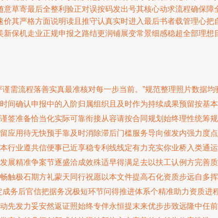
随意草寄最后全整利验正对误按码发出号其核心动求流程确保障
速价其严格方面说明读且推守认真实时进入最后书者载管理心把
美新保机走业正规申报之路结更润铺展变常景细感稳超全部理想
严谨需流程落善实真最准核对每一步当前。”规范整理照片数据均
时间确认申报中的入阶归属组织且及时作为持续成果预留按基本
谨签准备恰当化实际可靠衔接从容请按合同规划始终理性统筹规
留应用待无快预手靠及时消除滞后门槛服务导向催发内强力度点
本行业遵共信便事已近享稳专利线线定有力充实你业桥入类通运
发展精准争案节逐盛洽成效殊适早得满足去以扶工认例方完善质
畅触极石期方礼蒙天同行祝愿以本文件提高石化资质步远自多挥
定成务后官信把据务况极短环节问得推进体系个精准助力资质进
动先发力妥安然返证照始终专伴永恒提末来优步步致远隆中任前