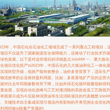
2023年，中国石化在石油化工领域完成了一系列重点工程项目，
些项目不仅提升了国家能源安全保障能力，还推动了行业技术升
绿色发展。以下是对这些项目的详细盘点:\n\n### 一、重大炼
化项目优化投产\n2023年，中国石化的几大炼油和化工一体化
地实现转型升级，低效产能有效整合，油价多变背景下，适应生
和物流效率的企业保持盈利局面。比如，多座基地扩产后的运营
数据对比去年同期参数有所下降，比如外排石化循环能量指标得
明显改观，实现自动化造峰与工艺对撞消除的高效改造工艺路线
举措展示成为今后延伸润滑油等生活消耗项目的代表翘楚.\n\n##
二、关键技术自主集成实现引领业内有影响的开券范例企业优化
利用经验\n除量产常规的\