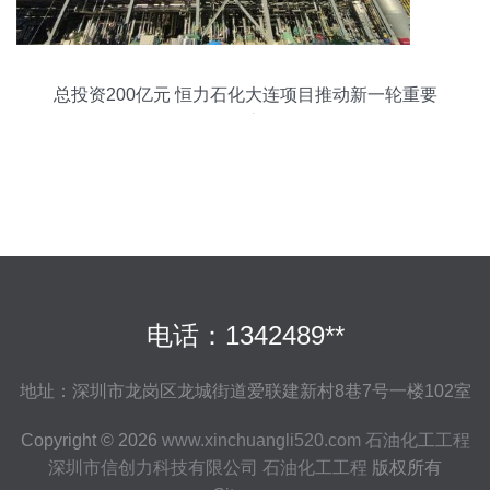
总投资200亿元 恒力石化大连项目推动新一轮重要
动态
电话：1342489**
地址：深圳市龙岗区龙城街道爱联建新村8巷7号一楼102室
Copyright © 2026
www.xinchuangli520.com
石油化工工程
深圳市信创力科技有限公司
石油化工工程
版权所有